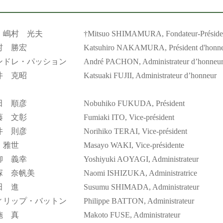
・嶋村 光夫
†Mitsuo SHIMAMURA, Fondateur-Présiden
村 勝宏
Katsuhiro NAKAMURA, Président d'honneu
ンドレ・パッション
André PACHON, Administrateur d’honneu
井 克昭
Katsuaki FUJII, Administrateur d’honneur
田 順彦
Nobuhiko FUKUDA, Président
藤 文彰
Fumiaki ITO, Vice-président
井 則彦
Norihiko TERAI, Vice-président
 雅世
Masayo WAKI, Vice-présidente
柳 義幸
Yoshiyuki AOYAGI, Administrateur
塚 奈帆美
Naomi ISHIZUKA, Administratrice
田 進
Susumu SHIMADA, Administrateur
ィリップ・バットン
Philippe BATTON, Administrateur
施 真
Makoto FUSE, Administrateur