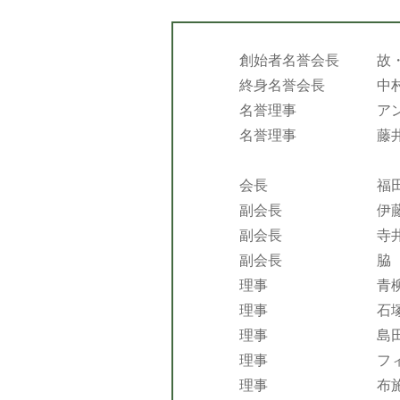
創始者名誉会長
故
終身名誉会長
中
名誉理事
ア
名誉理事
藤
会長
福
副会長
伊
副会長
寺
副会長
脇
理事
青
理事
石
理事
島
理事
フ
理事
布