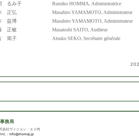
間 るみ子
Rumiko HOMMA, Administratrice
本 正弘
Masahiro YAMAMOTO, Administrateur
本 益博
Masuhiro YAMAMOTO, Administrateur
藤 正敏
Masatoshi SAITO, Auditeur
古 篤子
Atsuko SEKO, Secrétaire générale
20
）事務局
6 株式会社ヴィジョン・エイ内
MAIL：
info@momaj.jp